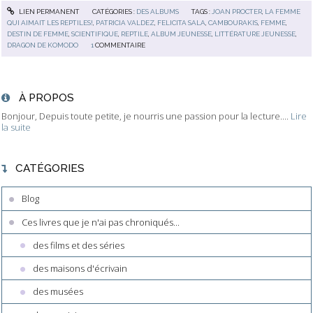
LIEN PERMANENT
CATÉGORIES :
DES ALBUMS
TAGS :
JOAN PROCTER
,
LA FEMME
QUI AIMAIT LES REPTILES!
,
PATRICIA VALDEZ
,
FELICITA SALA
,
CAMBOURAKIS
,
FEMME
,
DESTIN DE FEMME
,
SCIENTIFIQUE
,
REPTILE
,
ALBUM JEUNESSE
,
LITTÉRATURE JEUNESSE
,
DRAGON DE KOMODO
1
COMMENTAIRE
À PROPOS
Bonjour, Depuis toute petite, je nourris une passion pour la lecture....
Lire
la suite
CATÉGORIES
Blog
Ces livres que je n'ai pas chroniqués...
des films et des séries
des maisons d'écrivain
des musées