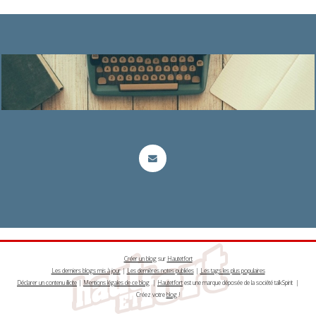
Créer un blog
sur
Hautetfort
Les derniers blogs mis à jour
|
Les dernières notes publiées
|
Les tags les plus populaires
Déclarer un contenu illicite
|
Mentions légales de ce blog
|
Hautetfort
est une marque déposée de la société talkSpirit |
Créez votre
blog
!