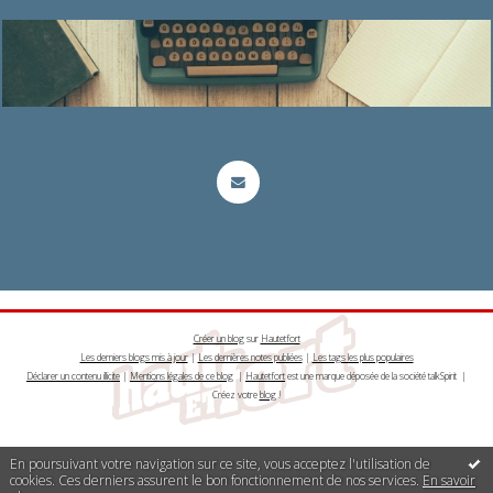
Créer un blog
sur
Hautetfort
Les derniers blogs mis à jour
|
Les dernières notes publiées
|
Les tags les plus populaires
Déclarer un contenu illicite
|
Mentions légales de ce blog
|
Hautetfort
est une marque déposée de la société talkSpirit |
Créez votre
blog
!
En poursuivant votre navigation sur ce site, vous acceptez l'utilisation de
cookies. Ces derniers assurent le bon fonctionnement de nos services.
En savoir