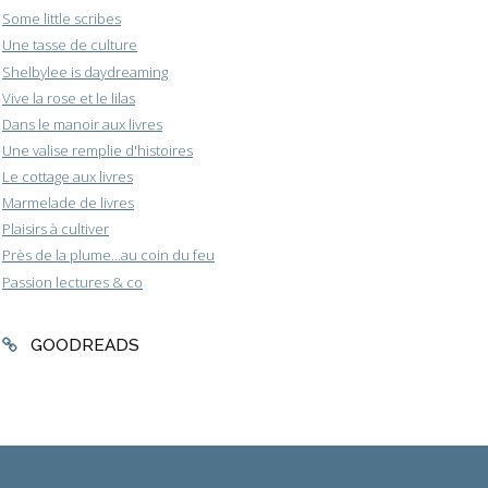
Some little scribes
Une tasse de culture
Shelbylee is daydreaming
Vive la rose et le lilas
Dans le manoir aux livres
Une valise remplie d'histoires
Le cottage aux livres
Marmelade de livres
Plaisirs à cultiver
Près de la plume...au coin du feu
Passion lectures & co
GOODREADS