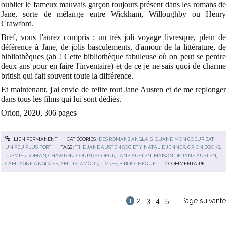
oublier le fameux mauvais garçon toujours présent dans les romans de
Jane, sorte de mélange entre Wickham, Willoughby ou Henry
Crawford.
Bref, vous l'aurez compris : un très joli voyage livresque, plein de
déférence à Jane, de jolis basculements, d'amour de la littérature, de
bibliothèques (ah ! Cette bibliothèque fabuleuse où on peut se perdre
deux ans pour en faire l'inventaire) et de ce je ne sais quoi de charme
british qui fait souvent toute la différence.
Et maintenant, j'ai envie de relire tout Jane Austen et de me replonger
dans tous les films qui lui sont dédiés.
Orion, 2020, 306 pages
LIEN PERMANENT
CATÉGORIES :
DES ROMANS ANGLAIS
,
QUAND MON COEUR BAT
UN PEU PLUS FORT
TAGS :
THE JANE AUSTEN SOCIETY
,
NATALIE JENNER
,
ORION BOOKS
,
PREMIER ROMAN
,
CHAWTON
,
COUP DE COEUR
,
JANE AUSTEN
,
MAISON DE JANE AUSTEN
,
CAMPAGNE ANGLAISE
,
AMITIÉ
,
AMOUR
,
LIVRES
,
BIBLIOTHÈQUE
0
COMMENTAIRE
1
2
3
4
5
Page suivante