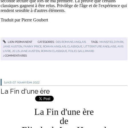
seconde lecture que lors de ma première. La preuve que certains
classiques gagnent à être relus. Privilège de l'âge et de l'expérience qui
rendent sensible à d'autres éléments.
Traduit par Pierre Goubert
LIEN PERMANENT
CATÉGORIES :
DES ROMANS ANGLAIS
TAGS :
MANSFIELD PARK
,
JANE AUSTEN
,
FANNY PRICE
,
ROMAN ANGLAIS
,
CLASSIQUE
,
LITTÉRATURE ANGLAISE
,
AVIS
LIVRE
,
JE LIS JANE AUSTEN
,
ROMAN CLASSIQUE
,
FOLIO
,
GALLIMARD
2
COMMENTAIRES
lundi 07
novembre 2022
La Fin d'une ère
La Fin d'une ère
de