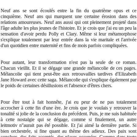
Neuf ans se sont écoulés entre la fin du quatrième opus et ce
cinquième. Neuf ans qui marquent une certaine érosion dans des
relations amoureuses. Neuf ans aussi qui ont pleinement projeté dans
l'âge adulte les plus jeunes de l'histoire. Et je crois que j'ai eu un peu la
sensation d'avoir perdu Polly et Clary. Même si leur métamorphose
s'explique totalement par leur entrée dans la vie maritale et l'arrivée
d'un quotidien entre maternité et fins de mois parfois compliquées.
Pour autant, leur transformation n'est pas la seule de ce roman.
Chacun vieillit. Et il se dégage une grande mélancolie de ces pages.
Mélancolie qui tient peut-être aux retrouvailles tardives d'Elizabeth
Jane Howard avec cette saga. Mélancolie qui s'explique également par
le poids de certaines désillusions et l'absence d'êtres chers.
Pour être tout à fait honnête, j'ai eu peur de ne pas totalement
accrocher à cette fin d'une ère. Je crois que je voulais y retrouver la
tonalité si jolie de la conclusion du précédent. Puis, je me suis habituée
à cette nostalgie qui se dégage, comme si finalement, un autre
leitmotiv n''aurait pas été possible. Et j'ai aimé la dernière partie. Si
bien orchestrée, si fine quant au thème des adieux. Des paix sont
conclues, des faits acceptés, des places occupées. Comme dans toute