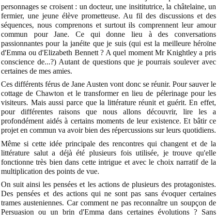
personnages se croisent : un docteur, une insititutrice, la châtelaine, un
fermier, une jeune élève prometteuse. Au fil des discussions et des
séquences, nous comprenons et surtout ils comprennent leur amour
commun pour Jane. Ce qui donne lieu à des conversations
passionnantes pour la janéite que je suis (qui est la meilleure héroïne
d'Emma ou d'Elizabeth Bennett ? A quel moment Mr Knightley a pris
conscience de...?) Autant de questions que je pourrais soulever avec
certaines de mes amies.
Ces différents férus de Jane Austen vont donc se réunir. Pour sauver le
cottage de Chawton et le transformer en lieu de pélerinage pour les
visiteurs. Mais aussi parce que la littérature réunit et guérit. En effet,
pour différentes raisons que nous allons découvrir, lire les a
profondément aidés à certains moments de leur existence. Et bâtir ce
projet en commun va avoir bien des répercussions sur leurs quotidiens.
Même si cette idée principale des rencontres qui changent et de la
littérature salut a déjà été plusieurs fois utilisée, je trouve qu'elle
fonctionne très bien dans cette intrigue et avec le choix narratif de la
multiplication des points de vue.
On suit ainsi les pensées et les actions de plusieurs des protagonistes.
Des pensées et des actions qui ne sont pas sans évoquer certaines
trames austeniennes. Car comment ne pas reconnaître un soupçon de
Persuasion ou un brin d'Emma dans certaines évolutions ? Sans