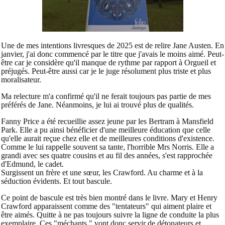
Une de mes intentions livresques de 2025 est de relire Jane Austen. En
janvier, j'ai donc commencé par le titre que j'avais le moins aimé. Peut-
être car je considère qu'il manque de rythme par rapport à Orgueil et
préjugés. Peut-être aussi car je le juge résolument plus triste et plus
moralisateur.
Ma relecture m'a confirmé qu'il ne ferait toujours pas partie de mes
préférés de Jane. Néanmoins, je lui ai trouvé plus de qualités.
Fanny Price a été recueillie assez jeune par les Bertram à Mansfield
Park. Elle a pu ainsi bénéficier d'une meilleure éducation que celle
qu'elle aurait reçue chez elle et de meilleures conditions d'existence.
Comme le lui rappelle souvent sa tante, l'horrible Mrs Norris. Elle a
grandi avec ses quatre cousins et au fil des années, s'est rapprochée
d'Edmund, le cadet.
Surgissent un frère et une sœur, les Crawford. Au charme et à la
séduction évidents. Et tout bascule.
Ce point de bascule est très bien montré dans le livre. Mary et Henry
Crawford apparaissent comme des "tentateurs" qui aiment plaire et
être aimés. Quitte à ne pas toujours suivre la ligne de conduite la plus
exemplaire. Ces "méchants " vont donc servir de détonateurs et