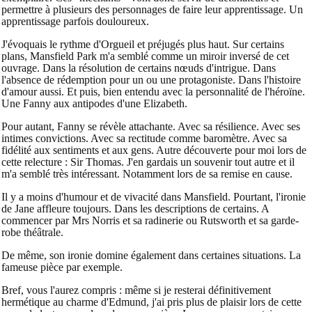
permettre à plusieurs des personnages de faire leur apprentissage. Un
apprentissage parfois douloureux.
J'évoquais le rythme d'Orgueil et préjugés plus haut. Sur certains
plans, Mansfield Park m'a semblé comme un miroir inversé de cet
ouvrage. Dans la résolution de certains nœuds d'intrigue. Dans
l'absence de rédemption pour un ou une protagoniste. Dans l'histoire
d'amour aussi. Et puis, bien entendu avec la personnalité de l'héroïne.
Une Fanny aux antipodes d'une Elizabeth.
Pour autant, Fanny se révèle attachante. Avec sa résilience. Avec ses
intimes convictions. Avec sa rectitude comme baromètre. Avec sa
fidélité aux sentiments et aux gens. Autre découverte pour moi lors de
cette relecture : Sir Thomas. J'en gardais un souvenir tout autre et il
m'a semblé très intéressant. Notamment lors de sa remise en cause.
Il y a moins d'humour et de vivacité dans Mansfield. Pourtant, l'ironie
de Jane affleure toujours. Dans les descriptions de certains. A
commencer par Mrs Norris et sa radinerie ou Rutsworth et sa garde-
robe théâtrale.
De même, son ironie domine également dans certaines situations. La
fameuse pièce par exemple.
Bref, vous l'aurez compris : même si je resterai définitivement
hermétique au charme d'Edmund, j'ai pris plus de plaisir lors de cette