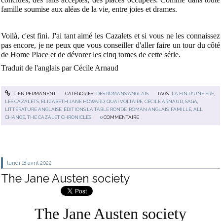
famille soumise aux aléas de la vie, entre joies et drames.
Voilà, c'est fini. J'ai tant aimé les Cazalets et si vous ne les connaissez
pas encore, je ne peux que vous conseiller d'aller faire un tour du côté
de Home Place et de dévorer les cinq tomes de cette série.
Traduit de l'anglais par Cécile Arnaud
LIEN PERMANENT
CATÉGORIES :
DES ROMANS ANGLAIS
TAGS :
LA FIN D'UNE ERE
,
LES CAZALETS
,
ELIZABETH JANE HOWARD
,
QUAI VOLTAIRE
,
CÉCILE ARNAUD
,
SAGA
,
LITTÉRATURE ANGLAISE
,
ÉDITIONS LA TABLE RONDE
,
ROMAN ANGLAIS
,
FAMILLE
,
ALL
CHANGE
,
THE CAZALET CHRONICLES
0
COMMENTAIRE
lundi 18
avril 2022
The Jane Austen society
The Jane Austen society