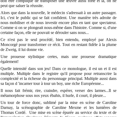
doit être compliqué de transposer une œuvre aussi forte et là, on ne
peut que saluer la réussite.
Alors que dans la nouvelle, le médecin s'adressait à un autre passager.
Ici, c'est le public qui se fait confident. Une manière très adroite de
nous mobiliser et de nous investir encore plus en tant que spectateur.
Comme si on se plongeait nous-même dans l'histoire. Comme si, d'une
certaine façon, elle ne pouvait se dérouler sans nous...
Ce n'est pas le seul procédé, bien entendu, employé par Alexis
Moncorgé pour transformer ce récit. Tout en restant fidèle à la plume
de Zweig, il lui donne vie.
Une prouesse stylistique certes, mais une prouesse dramatique
également!
Quelle intensité dans son jeu! Dans ce monologue, il est un et il est
multiple. Multiple dans le registre qu'il propose pour retranscrire la
complexité et la richesse du personnage principal. Multiple aussi dans
sa façon d 'incarner tour à tour un boy, une riche Européenne...
Il nous fait frémir, rire, craindre, espérer, verser des larmes...Il se
métamorphose sous nos yeux ébahis, il hurle, il court, il pleure...
Un tour de force donc, sublimé par la mise en scène de Caroline
Darnay, la scénographie de Caroline Mexme et les lumières de
Thomas Cordé. Une mise en scène épurée au service du texte et de