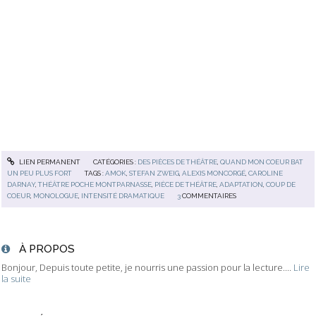
LIEN PERMANENT
CATÉGORIES :
DES PIÈCES DE THÉÂTRE
,
QUAND MON COEUR BAT
UN PEU PLUS FORT
TAGS :
AMOK
,
STEFAN ZWEIG
,
ALEXIS MONCORGÉ
,
CAROLINE
DARNAY
,
THÉÂTRE POCHE MONTPARNASSE
,
PIÈCE DE THÉÂTRE
,
ADAPTATION
,
COUP DE
COEUR
,
MONOLOGUE
,
INTENSITÉ DRAMATIQUE
3
COMMENTAIRES
À PROPOS
Bonjour, Depuis toute petite, je nourris une passion pour la lecture....
Lire
la suite