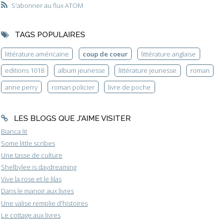
S'abonner au flux ATOM
TAGS POPULAIRES
littérature américaine
coup de coeur
littérature anglaise
editions 1018
album jeunesse
littérature jeunesse
roman
anne perry
roman policier
livre de poche
LES BLOGS QUE J'AIME VISITER
Bianca lit
Some little scribes
Une tasse de culture
Shelbylee is daydreaming
Vive la rose et le lilas
Dans le manoir aux livres
Une valise remplie d'histoires
Le cottage aux livres