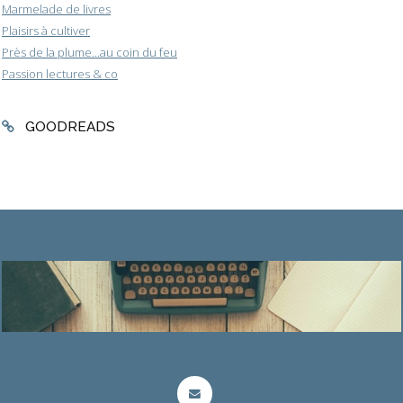
Marmelade de livres
Plaisirs à cultiver
Près de la plume...au coin du feu
Passion lectures & co
GOODREADS