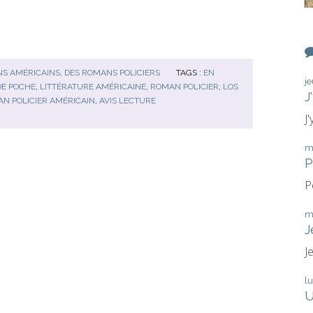
NS AMÉRICAINS
,
DES ROMANS POLICIERS
TAGS :
EN
j
DE POCHE
,
LITTÉRATURE AMÉRICAINE
,
ROMAN POLICIER
,
LOS
J
N POLICIER AMÉRICAIN
,
AVIS LECTURE
J
m
P
P
m
J
J
l
U