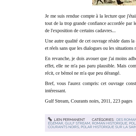
Je me suis rendue compte à la lecture que j'étai
tout de la trop grande confiance accordée par l
de l'exposition de certains cadavres...
Une autre qualité de cet ouvrage réside dans la 
et réels sans que les dialogues ou les situations
En revanche, je dois avouer que j'ai moins adhér
effet, elle ne m'a pas paru plausible. Mais c
récit, ce bémol ne m'a que peu dérangé.
Bref, vous l'aurez compris: cet ouvrage consti
intéressant.
Gulf Stream, Courants noirs, 2011, 223 pages
LIEN PERMANENT
CATÉGORIES :
DES ROMA
ÉGÉMAR
,
GULF STREAM
,
ROMAN HISTORIQUE
,
POL
COURANTS NOIRS
,
POLAR HISTORIQUE SUR LA SA