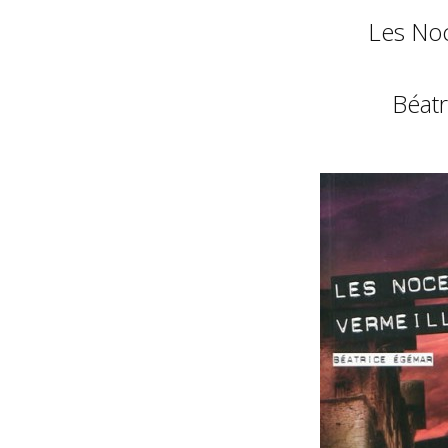
Les Noc
Béat