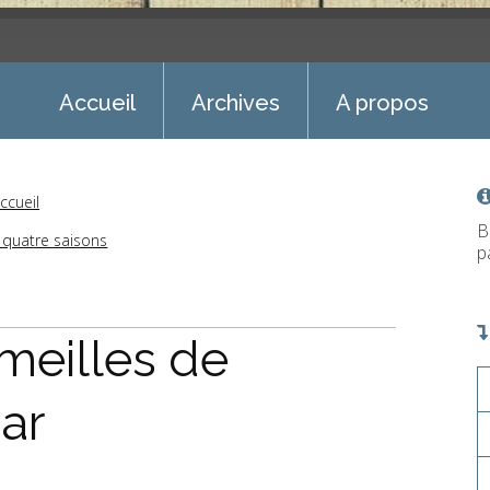
Accueil
Archives
A propos
ccueil
B
s quatre saisons
p
meilles de
ar