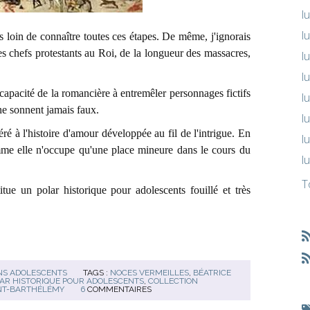
l
l
s loin de connaître toutes ces étapes. De même, j'ignorais
es chefs protestants au Roi, de la longueur des massacres,
l
l
capacité de la romancière à entremêler personnages fictifs
l
 ne sonnent jamais faux.
l
é à l'histoire d'amour développée au fil de l'intrigue. En
l
omme elle n'occupe qu'une place mineure dans le cours du
l
T
tue un polar historique pour adolescents fouillé et très
NS ADOLESCENTS
TAGS :
NOCES VERMEILLES
,
BÉATRICE
AR HISTORIQUE POUR ADOLESCENTS
,
COLLECTION
INT-BARTHÉLÉMY
6
COMMENTAIRES