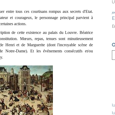
U
uer entre tous ces courtisans rompus aux secrets d'Etat.
je
vateur et courageux, le personnage principal parvient à
E
ertaines actions.
E
cription de cette existence au palais du Louvre. Béatrice
constitution. Mœurs, repas, tenues sont minutieusement
e Henri et de Marguerite (dont l'incroyable scène de
de Notre-Dame). Et les événements consécutifs et/ou
y.
l
l