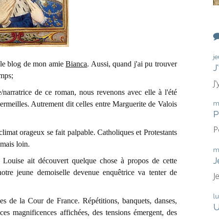
j
r le blog de mon amie
Bianca
. Aussi, quand j'ai pu trouver
J
emps;
J
/narratrice de ce roman, nous revenons avec elle à l'été
ermeilles. Autrement dit celles entre Marguerite de Valois
m
P
P
e climat orageux se fait palpable. Catholiques et Protestants
amais loin.
m
J
e Louise ait découvert quelque chose à propos de cette
 notre jeune demoiselle devenue enquêtrice va tenter de
J
l
ses de la Cour de France. Répétitions, banquets, danses,
U
 ces magnificences affichées, des tensions émergent, des