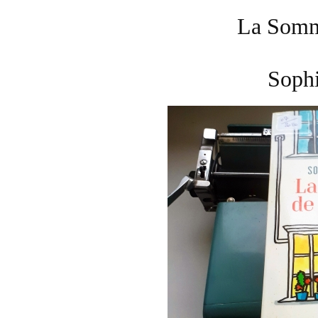
La Somm
Sophi