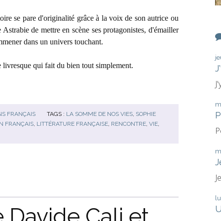
re se pare d'originalité grâce à la voix de son autrice ou
 Astrabie de mettre en scène ses protagonistes, d'émailler
emmener dans un univers touchant.
j
e livresque qui fait du bien tout simplement.
J
J
m
P
NS FRANÇAIS
TAGS :
LA SOMME DE NOS VIES
,
SOPHIE
N FRANÇAIS
,
LITTÉRATURE FRANÇAISE
,
RENCONTRE
,
VIE
,
P
m
J
J
l
e Davide Cali et
U