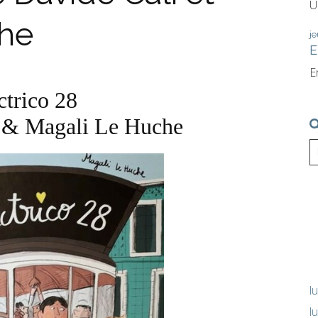
U
che
je
E
E
ctrico 28
i & Magali Le Huche
l
l