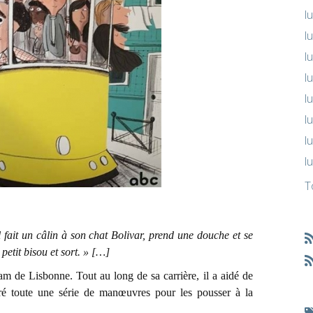
l
l
l
l
l
l
l
l
T
 fait un câlin à son chat Bolivar, prend une douche et se
 petit bisou et sort. » […]
am de Lisbonne. Tout au long de sa carrière, il a aidé de
ré toute une série de manœuvres pour les pousser à la