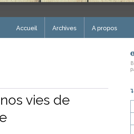
Accueil
Archives
A propos
B
p
nos vies de
ie