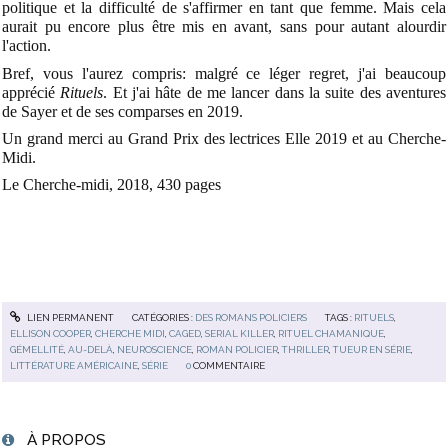
politique et la difficulté de s'affirmer en tant que femme. Mais cela
aurait pu encore plus être mis en avant, sans pour autant alourdir
l'action.
Bref, vous l'aurez compris: malgré ce léger regret, j'ai beaucoup
apprécié
Rituels
. Et j'ai hâte de me lancer dans la suite des aventures
de Sayer et de ses comparses en 2019.
Un grand merci au Grand Prix des lectrices Elle 2019 et au Cherche-
Midi.
Le Cherche-midi, 2018, 430 pages
LIEN PERMANENT
CATÉGORIES :
DES ROMANS POLICIERS
TAGS :
RITUELS
,
ELLISON COOPER
,
CHERCHE MIDI
,
CAGED
,
SERIAL KILLER
,
RITUEL CHAMANIQUE
,
GÉMELLITÉ
,
AU-DELÀ
,
NEUROSCIENCE
,
ROMAN POLICIER
,
THRILLER
,
TUEUR EN SÉRIE
,
LITTÉRATURE AMÉRICAINE
,
SÉRIE
0
COMMENTAIRE
À PROPOS