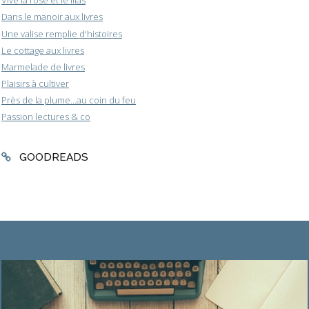
Vive la rose et le lilas
Dans le manoir aux livres
Une valise remplie d'histoires
Le cottage aux livres
Marmelade de livres
Plaisirs à cultiver
Près de la plume...au coin du feu
Passion lectures & co
GOODREADS