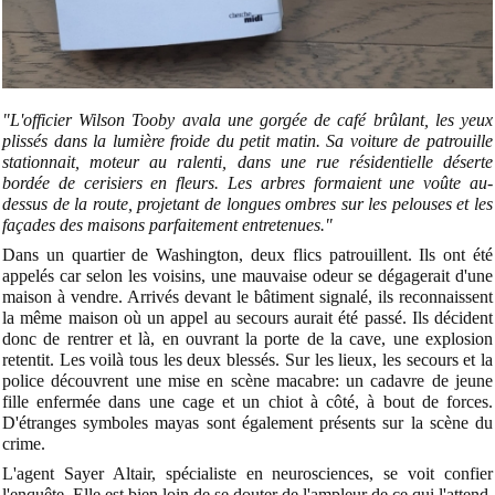
"L'officier Wilson Tooby avala une gorgée de café brûlant, les yeux
plissés dans la lumière froide du petit matin. Sa voiture de patrouille
stationnait, moteur au ralenti, dans une rue résidentielle déserte
bordée de cerisiers en fleurs. Les arbres formaient une voûte au-
dessus de la route, projetant de longues ombres sur les pelouses et les
façades des maisons parfaitement entretenues."
Dans un quartier de Washington, deux flics patrouillent. Ils ont été
appelés car selon les voisins, une mauvaise odeur se dégagerait d'une
maison à vendre. Arrivés devant le bâtiment signalé, ils reconnaissent
la même maison où un appel au secours aurait été passé. Ils décident
donc de rentrer et là, en ouvrant la porte de la cave, une explosion
retentit. Les voilà tous les deux blessés. Sur les lieux, les secours et la
police découvrent une mise en scène macabre: un cadavre de jeune
fille enfermée dans une cage et un chiot à côté, à bout de forces.
D'étranges symboles mayas sont également présents sur la scène du
crime.
L'agent Sayer Altair, spécialiste en neurosciences, se voit confier
l'enquête. Elle est bien loin de se douter de l'ampleur de ce qui l'attend.