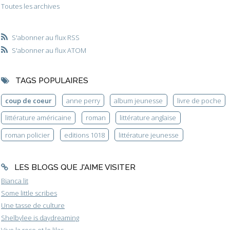
Toutes les archives
S'abonner au flux RSS
S'abonner au flux ATOM
TAGS POPULAIRES
coup de coeur
anne perry
album jeunesse
livre de poche
littérature américaine
roman
littérature anglaise
roman policier
editions 1018
littérature jeunesse
LES BLOGS QUE J'AIME VISITER
Bianca lit
Some little scribes
Une tasse de culture
Shelbylee is daydreaming