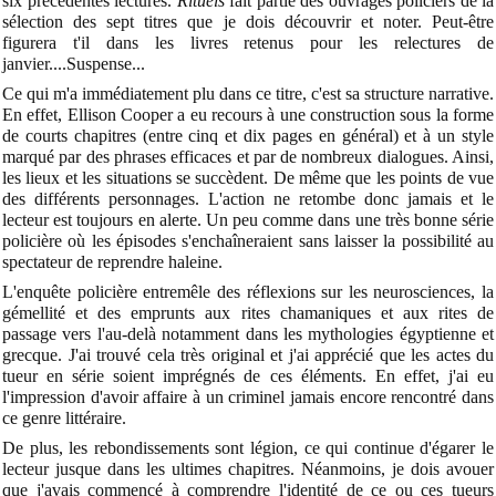
six précédentes lectures.
Rituels
fait partie des ouvrages policiers de la
sélection des sept titres que je dois découvrir et noter. Peut-être
figurera t'il dans les livres retenus pour les relectures de
janvier....Suspense...
Ce qui m'a immédiatement plu dans ce titre, c'est sa structure narrative.
En effet, Ellison Cooper a eu recours à une construction sous la forme
de courts chapitres (entre cinq et dix pages en général) et à un style
marqué par des phrases efficaces et par de nombreux dialogues. Ainsi,
les lieux et les situations se succèdent. De même que les points de vue
des différents personnages. L'action ne retombe donc jamais et le
lecteur est toujours en alerte. Un peu comme dans une très bonne série
policière où les épisodes s'enchaîneraient sans laisser la possibilité au
spectateur de reprendre haleine.
L'enquête policière entremêle des réflexions sur les neurosciences, la
gémellité et des emprunts aux rites chamaniques et aux rites de
passage vers l'au-delà notamment dans les mythologies égyptienne et
grecque. J'ai trouvé cela très original et j'ai apprécié que les actes du
tueur en série soient imprégnés de ces éléments. En effet, j'ai eu
l'impression d'avoir affaire à un criminel jamais encore rencontré dans
ce genre littéraire.
De plus, les rebondissements sont légion, ce qui continue d'égarer le
lecteur jusque dans les ultimes chapitres. Néanmoins, je dois avouer
que j'avais commencé à comprendre l'identité de ce ou ces tueurs