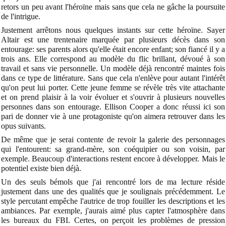
retors un peu avant l'héroïne mais sans que cela ne gâche la poursuite
de l'intrigue.
Justement arrêtons nous quelques instants sur cette héroïne. Sayer
Altair est une trentenaire marquée par plusieurs décès dans son
entourage: ses parents alors qu'elle était encore enfant; son fiancé il y a
trois ans. Elle correspond au modèle du flic brillant, dévoué à son
travail et sans vie personnelle. Un modèle déjà rencontré maintes fois
dans ce type de littérature. Sans que cela n'enlève pour autant l'intérêt
qu'on peut lui porter. Cette jeune femme se révèle très vite attachante
et on prend plaisir à la voir évoluer et s'ouvrir à plusieurs nouvelles
personnes dans son entourage. Ellison Cooper a donc réussi ici son
pari de donner vie à une protagoniste qu'on aimera retrouver dans les
opus suivants.
De même que je serai contente de revoir la galerie des personnages
qui l'entourent: sa grand-mère, son coéquipier ou son voisin, par
exemple. Beaucoup d'interactions restent encore à développer. Mais le
potentiel existe bien déjà.
Un des seuls bémols que j'ai rencontré lors de ma lecture réside
justement dans une des qualités que je soulignais précédemment. Le
style percutant empêche l'autrice de trop fouiller les descriptions et les
ambiances. Par exemple, j'aurais aimé plus capter l'atmosphère dans
les bureaux du FBI. Certes, on perçoit les problèmes de pression