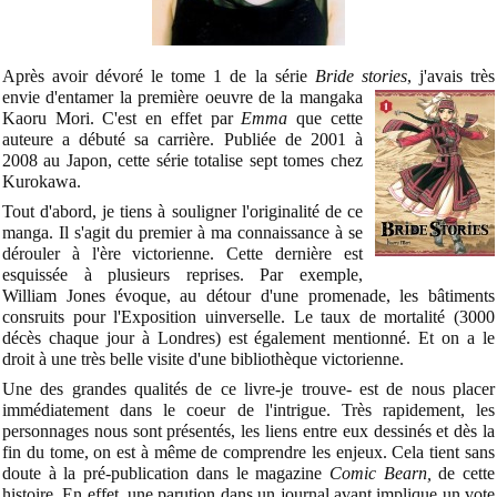
Après avoir dévoré le tome 1 de la série
Bride stories
, j'avais très
envie d'entamer la première
oeuvre de la mangaka
Kaoru Mori. C'est en effet par
Emma
que cette
auteure a débuté sa carrière. Publiée de 2001 à
2008 au Japon, cette série totalise sept tomes chez
Kurokawa.
Tout d'abord, je tiens à souligner l'originalité de ce
manga. Il s'agit du premier à ma connaissance à se
dérouler à l'ère victorienne. Cette dernière est
esquissée à plusieurs reprises. Par exemple,
William Jones évoque, au détour d'une promenade, les bâtiments
consruits pour l'Exposition uinverselle. Le taux de mortalité (3000
décès chaque jour à Londres) est également mentionné. Et on a le
droit à une très belle visite d'une bibliothèque victorienne.
Une des grandes qualités de ce livre-je trouve- est de nous placer
immédiatement dans le coeur de l'intrigue. Très rapidement, les
personnages nous sont présentés, les liens entre eux dessinés et dès la
fin du tome, on est à même de comprendre les enjeux. Cela tient sans
doute à la pré-publication dans le magazine
Comic Bearn,
de cette
histoire. En effet, une parution dans un journal avant implique un vote