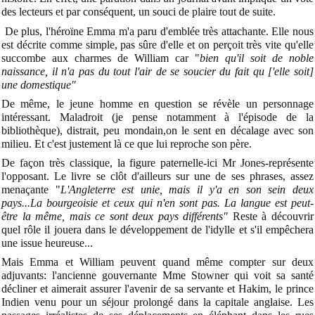
des lecteurs et par conséquent, un souci de plaire tout de suite.
De plus, l'héroïne Emma m'a paru d'emblée très attachante. Elle nous
est décrite comme simple, pas sûre d'elle et on perçoit très vite qu'elle
succombe aux charmes de William car "
bien qu'il soit de noble
naissance, il n'a pas du tout l'air de se soucier du fait qu ['elle soit]
une domestique"
De même, le jeune homme en question se révèle un personnage
intéressant. Maladroit (je pense notamment à l'épisode de la
bibliothèque), distrait, peu mondain,on le sent en décalage avec son
milieu. Et c'est justement là ce que lui reproche son père.
De façon très classique, la figure paternelle-ici Mr Jones-représente
l'opposant. Le livre se clôt d'ailleurs sur une de ses phrases, assez
menaçante "
L'Angleterre est unie, mais il y'a en son sein deux
pays...La bourgeoisie et ceux qui n'en sont pas. La langue est peut-
être la même, mais ce
sont deux pays différents"
Reste à découvrir
quel rôle il jouera dans le développement de l'idylle et s'il empêchera
une issue heureuse...
Mais Emma et William peuvent quand même compter sur deux
adjuvants: l'ancienne gouvernante Mme Stowner qui voit sa santé
décliner et aimerait assurer l'avenir de sa servante et Hakim, le prince
Indien venu pour un séjour prolongé dans la capitale anglaise. Les