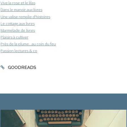
Vive la rose et le lilas
Dans le manoir aux livres
Une valise remplie d'histoires
Le cottage aux livres
Marmelade de livres
Plaisirs à cultiver
Près de la plume...au coin du feu
Passion lectures & co
GOODREADS