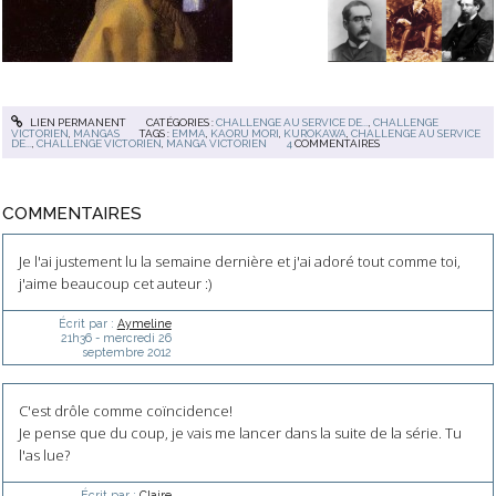
LIEN PERMANENT
CATÉGORIES :
CHALLENGE AU SERVICE DE...
,
CHALLENGE
VICTORIEN
,
MANGAS
TAGS :
EMMA
,
KAORU MORI
,
KUROKAWA
,
CHALLENGE AU SERVICE
DE...
,
CHALLENGE VICTORIEN
,
MANGA VICTORIEN
4
COMMENTAIRES
COMMENTAIRES
Je l'ai justement lu la semaine dernière et j'ai adoré tout comme toi,
j'aime beaucoup cet auteur :)
Écrit par :
Aymeline
21h36
-
mercredi 26
septembre 2012
C'est drôle comme coïncidence!
Je pense que du coup, je vais me lancer dans la suite de la série. Tu
l'as lue?
Écrit par :
Claire