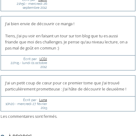
21h50
-
mercredi 26
septembre 2012
J'ai bien envie de découvrir ce manga !
Tiens, j'ai pu voir en faisant un tour sur ton blog que tu es aussi
friande que moi des challenges. Je pense qu'au niveau lecture, on a
pas mal de goût en commun :)
Écrit par :
LCDJ
22h15
-
lundi 01
octobre
2012
J'ai un petit coup de cœur pour ce premier tome que j'ai trouvé
particulièrement prometteuse : j'ai hâte de découvrir le deuxième !
Écrit par :
Luna
10h20
-
mercredi 27
février
2013
Les commentaires sont fermés.