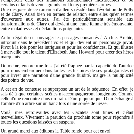
certains enfants devenus grands font leurs premières armes.
Une des joies de ce roman a d'ailleurs résidé dans l'évolution de Polly
et de Clary. Aussi bien en termes de relation entre elles qu'en termes
d'ouverture aux autres. J'ai été particulièrement sensible aux
transformations de Clary qui devient une jeune femme très émouvante,
entre maladresses et déclarations poignantes.
Autre régal de cet ouvrage: les passages consacrés à Archie. Archie,
introduit dans le précédent volet et qui devient un personnage pivot.
Pivot à la fois pour les intrigues et pour les confidences. Et qui illustre
à merveille tout le talent d'Elizabeth Jane Howard pour créer des héros
marquants.
De même, encore une fois, j'ai été frappée par la capacité de l'autrice
pour nous embarquer dans toutes les histoires de ses protagonistes et
pour livrer une narration d'une grande fluidité, malgré la multiplicité
des points de vue.
A cet art de conteuse se superpose un art de la séquence. En effet, je
sais déjà que certaines scènes m'accompagneront longtemps. Comme
celle d'une rencontre dans un train. D'un pique-nique. D'un échange à
l'ombre d'un arbre sur un banc lors d'une soirée de liesse.
Voilà, mes retrouvailles avec les Cazalets sont finies et c'était
merveilleux. Vivement la parution du prochain tome pour répondre à
toutes les questions laissées en suspens.
Un grand merci aux éditions la Table ronde pour cet envoi.