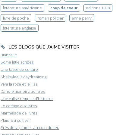
littérature américaine
coup de coeur
editions 1018
livre de poche
roman policier
anne perry
littérature anglaise
LES BLOGS QUE J'AIME VISITER
Bianca lit
Some little scribes
Une tasse de culture
Shelbylee is daydreaming
Vive la rose et le lilas
Dans le manoir aux livres
Une valise remplie d'histoires
Le cottage aux livres
Marmelade de livres
Plaisirs à cultiver
Près de la plume...au coin du feu
Passion lectures & co