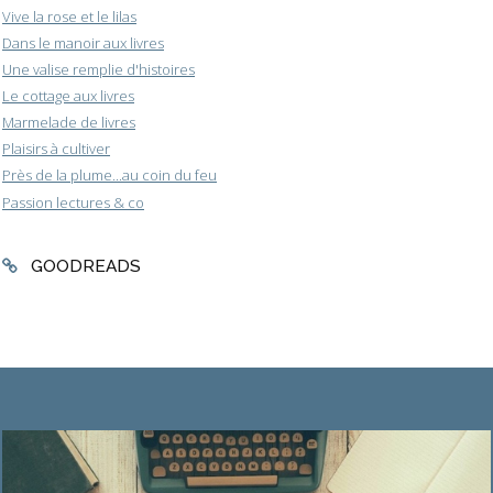
Vive la rose et le lilas
Dans le manoir aux livres
Une valise remplie d'histoires
Le cottage aux livres
Marmelade de livres
Plaisirs à cultiver
Près de la plume...au coin du feu
Passion lectures & co
GOODREADS