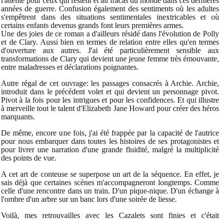
l'attente pour ceux qui restent et au fracas du monde dans ces dernières
années de guerre. Confusion également des sentiments où les adultes
s'empêtrent dans des situations sentimentales inextricables et où
certains enfants devenus grands font leurs premières armes.
Une des joies de ce roman a d'ailleurs résidé dans l'évolution de Polly
et de Clary. Aussi bien en termes de relation entre elles qu'en termes
d'ouverture aux autres. J'ai été particulièrement sensible aux
transformations de Clary qui devient une jeune femme très émouvante,
entre maladresses et déclarations poignantes.
Autre régal de cet ouvrage: les passages consacrés à Archie. Archie,
introduit dans le précédent volet et qui devient un personnage pivot.
Pivot à la fois pour les intrigues et pour les confidences. Et qui illustre
à merveille tout le talent d'Elizabeth Jane Howard pour créer des héros
marquants.
De même, encore une fois, j'ai été frappée par la capacité de l'autrice
pour nous embarquer dans toutes les histoires de ses protagonistes et
pour livrer une narration d'une grande fluidité, malgré la multiplicité
des points de vue.
A cet art de conteuse se superpose un art de la séquence. En effet, je
sais déjà que certaines scènes m'accompagneront longtemps. Comme
celle d'une rencontre dans un train. D'un pique-nique. D'un échange à
l'ombre d'un arbre sur un banc lors d'une soirée de liesse.
Voilà, mes retrouvailles avec les Cazalets sont finies et c'était