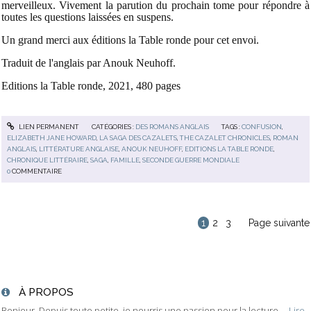
merveilleux. Vivement la parution du prochain tome pour répondre à
toutes les questions laissées en suspens.
Un grand merci aux éditions la Table ronde pour cet envoi.
Traduit de l'anglais par Anouk Neuhoff.
Editions la Table ronde, 2021, 480 pages
LIEN PERMANENT
CATÉGORIES :
DES ROMANS ANGLAIS
TAGS :
CONFUSION
,
ELIZABETH JANE HOWARD
,
LA SAGA DES CAZALETS
,
THE CAZALET CHRONICLES
,
ROMAN
ANGLAIS
,
LITTÉRATURE ANGLAISE
,
ANOUK NEUHOFF
,
EDITIONS LA TABLE RONDE
,
CHRONIQUE LITTÉRAIRE
,
SAGA
,
FAMILLE
,
SECONDE GUERRE MONDIALE
0
COMMENTAIRE
1
2
3
Page suivante
À PROPOS
Bonjour, Depuis toute petite, je nourris une passion pour la lecture....
Lire