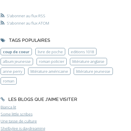
S'abonner au flux RSS
S'abonner au flux ATOM
TAGS POPULAIRES
coup de coeur
livre de poche
editions 1018
album jeunesse
roman policier
littérature anglaise
anne perry
littérature américaine
littérature jeunesse
roman
LES BLOGS QUE J'AIME VISITER
Bianca lit
Some little scribes
Une tasse de culture
Shelbylee is daydreaming