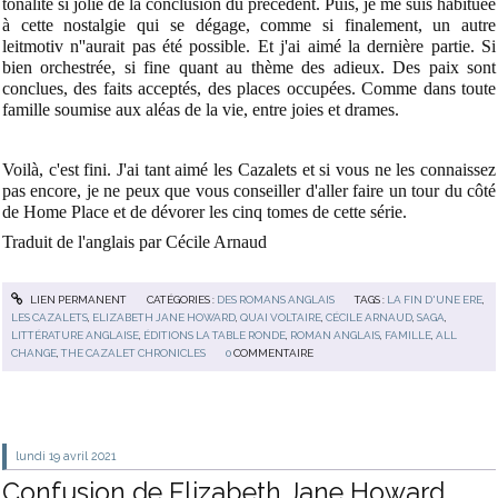
tonalité si jolie de la conclusion du précédent. Puis, je me suis habituée
à cette nostalgie qui se dégage, comme si finalement, un autre
leitmotiv n''aurait pas été possible. Et j'ai aimé la dernière partie. Si
bien orchestrée, si fine quant au thème des adieux. Des paix sont
conclues, des faits acceptés, des places occupées. Comme dans toute
famille soumise aux aléas de la vie, entre joies et drames.
Voilà, c'est fini. J'ai tant aimé les Cazalets et si vous ne les connaissez
pas encore, je ne peux que vous conseiller d'aller faire un tour du côté
de Home Place et de dévorer les cinq tomes de cette série.
Traduit de l'anglais par Cécile Arnaud
LIEN PERMANENT
CATÉGORIES :
DES ROMANS ANGLAIS
TAGS :
LA FIN D'UNE ERE
,
LES CAZALETS
,
ELIZABETH JANE HOWARD
,
QUAI VOLTAIRE
,
CÉCILE ARNAUD
,
SAGA
,
LITTÉRATURE ANGLAISE
,
ÉDITIONS LA TABLE RONDE
,
ROMAN ANGLAIS
,
FAMILLE
,
ALL
CHANGE
,
THE CAZALET CHRONICLES
0
COMMENTAIRE
lundi 19
avril 2021
Confusion de Elizabeth Jane Howard