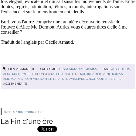
fois élégant, évocateur et qui sait saisir les mouvements de l'âme. Entre
doutes, regrets, admiration, fêlures, remords, interrogations sur
l'existence et sur leur environnement, deuils..
Bref, vous l'aurez compris: une première découverte réussie de
l'œuvre d'Alice Mc Dermott. Auriez vous d'autres titres d'elle à me
conseiller ?
Traduit de l'anglais par Cécile Arnaud.
LIEN PERMANENT
CATÉGORIES :
DES ROMANS AMÉRICAINS
TAGS :
ABSOLUTION
,
ALICE MCDERMOTT
,
EDITIONS LA TABLE RONDE
,
LITTÉRATURE AMÉRICAINE
,
ROMAN
AMÉRICAIN
,
SAIGON
,
VIETNAM
,
LITTÉRATURE
,
AVIS LIVRE
,
CHRONIQUE LITTÉRAIRE
0
COMMENTAIRE
lundi 07
novembre 2022
La Fin d'une ère