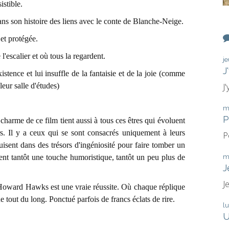
istible.
ans son histoire des liens avec le conte de Blanche-Neige.
 et protégée.
'escalier et où tous la regardent.
j
J
istence et lui insuffle de la fantaisie et de la joie (comme
eur salle d'études)
J
m
P
 charme de ce film tient aussi à tous ces êtres qui évoluent
s. Il y a ceux qui se sont consacrés uniquement à leurs
P
isent dans des trésors d'ingéniosité pour faire tomber un
tent tantôt une touche humoristique, tantôt un peu plus de
m
J
J
'Howard Hawks est une vraie réussite. Où chaque réplique
 tout du long. Ponctué parfois de francs éclats de rire.
l
U