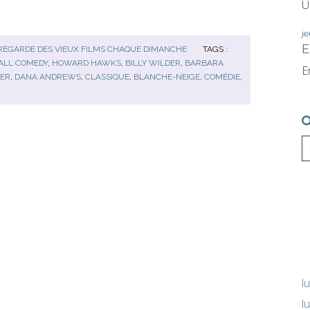
U
je
E
REGARDE DES VIEUX FILMS CHAQUE DIMANCHE
TAGS :
LL COMEDY
,
HOWARD HAWKS
,
BILLY WILDER
,
BARBARA
E
PER
,
DANA ANDREWS
,
CLASSIQUE
,
BLANCHE-NEIGE
,
COMÉDIE
,
l
l