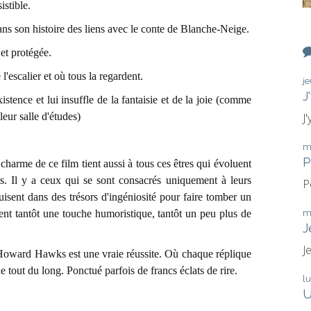
istible.
ans son histoire des liens avec le conte de Blanche-Neige.
 et protégée.
'escalier et où tous la regardent.
j
J
istence et lui insuffle de la fantaisie et de la joie (comme
eur salle d'études)
J
m
P
 charme de ce film tient aussi à tous ces êtres qui évoluent
s. Il y a ceux qui se sont consacrés uniquement à leurs
P
isent dans des trésors d'ingéniosité pour faire tomber un
tent tantôt une touche humoristique, tantôt un peu plus de
m
J
J
'Howard Hawks est une vraie réussite. Où chaque réplique
 tout du long. Ponctué parfois de francs éclats de rire.
l
U