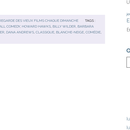
U
je
E
REGARDE DES VIEUX FILMS CHAQUE DIMANCHE
TAGS :
LL COMEDY
,
HOWARD HAWKS
,
BILLY WILDER
,
BARBARA
E
PER
,
DANA ANDREWS
,
CLASSIQUE
,
BLANCHE-NEIGE
,
COMÉDIE
,
l
l