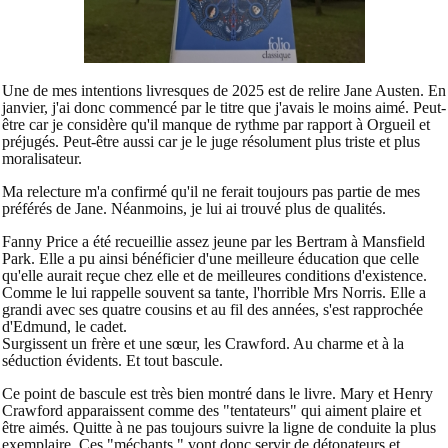
Une de mes intentions livresques de 2025 est de relire Jane Austen. En
janvier, j'ai donc commencé par le titre que j'avais le moins aimé. Peut-
être car je considère qu'il manque de rythme par rapport à Orgueil et
préjugés. Peut-être aussi car je le juge résolument plus triste et plus
moralisateur.
Ma relecture m'a confirmé qu'il ne ferait toujours pas partie de mes
préférés de Jane. Néanmoins, je lui ai trouvé plus de qualités.
Fanny Price a été recueillie assez jeune par les Bertram à Mansfield
Park. Elle a pu ainsi bénéficier d'une meilleure éducation que celle
qu'elle aurait reçue chez elle et de meilleures conditions d'existence.
Comme le lui rappelle souvent sa tante, l'horrible Mrs Norris. Elle a
grandi avec ses quatre cousins et au fil des années, s'est rapprochée
d'Edmund, le cadet.
Surgissent un frère et une sœur, les Crawford. Au charme et à la
séduction évidents. Et tout bascule.
Ce point de bascule est très bien montré dans le livre. Mary et Henry
Crawford apparaissent comme des "tentateurs" qui aiment plaire et
être aimés. Quitte à ne pas toujours suivre la ligne de conduite la plus
exemplaire. Ces "méchants " vont donc servir de détonateurs et