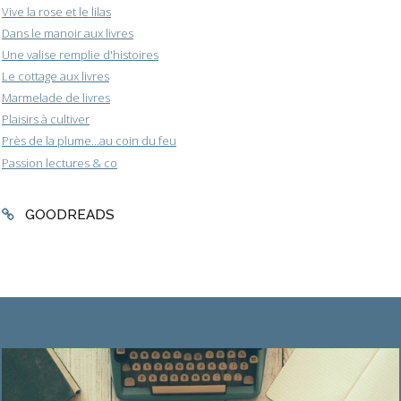
Vive la rose et le lilas
Dans le manoir aux livres
Une valise remplie d'histoires
Le cottage aux livres
Marmelade de livres
Plaisirs à cultiver
Près de la plume...au coin du feu
Passion lectures & co
GOODREADS