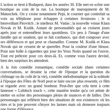
L'action se tient à Budapest, dans les années 30. Elle met en scène une
boutique au coin de la rue. La boutique de maroquinerie de M.
Matuschek. On y croise notamment Pepi, le coursier qui contrefait sa
voix au téléphone pour échapper à certaines livraisons ; le si
bienveillant Pirovitch ; le mielleux M. Vadas ; la nouvelle venue Klara
Novak et M. Kralik. Autant de personnalités qui se croisent jours
après jour et entremêlent leurs quotidiens. Un peu à l'image d'une
famille qui se soutient, qui se fait confiance, qui doit composer avec
ses différences et qui peut se chamailler. Comme M. Kralik et Klara
Novak qui ne cessent de se quereller. Pour la couleur d'une blouse.
Pour une boîte à cigarettes qui joue les Yeux Noirs quand on l'ouvre.
Tout est prétexte pour ces deux-là. Et, comme vous l'aurez deviné,
bien des surprises les attendent.
A la fois comédie romantique, comédie sociale (dans certaines
conversations, se dessine la crise de l'époque et la question du
chômage ou du coût de la vie), comédie mélodramatique où la solitude
à l'époque des Fêtes de Noël peut se faire encore plus ressentir, ce film
se regarde avec un grand bonheur. Peut-être que cela tient à cette
fameuse « Lubitsch touch », cette manière tendre qu'a cet artiste de
mettre en scène des personnages pleins de nuances et de failles. Des
personnages qui reflètent bien des situations de nos existences où les
rires et la joie peuvent côtoyer les larmes mais où demeure toujours
une forme d'élégance.