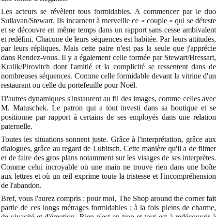
Les acteurs se révèlent tous formidables. A commencer par le duo
Sullavan/Stewart. Ils incarnent à merveille ce « couple » qui se déteste
et se découvre en même temps dans un rapport sans cesse ambivalent
et redéfini. Chacune de leurs séquences est habitée. Par leurs attitudes,
par leurs répliques. Mais cette paire n'est pas la seule que j'apprécie
dans Rendez-vous. Il y a également celle formée par Stewart/Bressart,
Kralik/Pirovitch dont l'amitié et la complicité se ressentent dans de
nombreuses séquences. Comme celle formidable devant la vitrine d'un
restaurant ou celle du portefeuille pour Noël.
D'autres dynamiques s'instaurent au fil des images, comme celles avec
M. Matuschek. Le patron qui a tout investi dans sa boutique et se
positionne par rapport à certains de ses employés dans une relation
paternelle.
Toutes les situations sonnent juste. Grâce à l'interprétation, grâce aux
dialogues, grâce au regard de Lubitsch. Cette manière qu'il a de filmer
et de faire des gros plans notamment sur les visages de ses interprètes.
Comme celui incroyable où une main ne trouve rien dans une boîte
aux lettres et où un œil exprime toute la tristesse et l'incompréhension
de l'abandon.
Bref, vous l'aurez compris : pour moi, The Shop around the corner fait
partie de ces longs métrages formidables : à la fois pleins de charme,
de vivacité et d'émotion. Rien n'est en trop et tout est à redécouvrir à