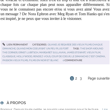
chaque fois car chaque plan peut nous apparaître différemment. Si
vous ne le connaissez pas encore et/ou si vous avez aimé Vous avez
un message ? De Nora Ephron avec Meg Ryan et Tom Hanks qui s'en
est inspiré, je ne peux que vous inviter à le visionner.
LIEN PERMANENT
CATÉGORIES :
QUAND JE REGARDE DES VIEUX FILMS CHAQUE
DIMANCHE
,
QUAND MON COEUR BAT UN PEU PLUS FORT
TAGS :
THE SHOP AROUND
THE CORNER
,
ERNST LUBITSCH
,
MARGARET SULLAVAN
,
JAMES STEWART
,
VIEUX FILM
,
CLASSIQUE
,
HOLLYWOOD
,
RENDEZ-VOUS
,
COUP DE COEUR
,
LE DIMANCHE C'EST CINÉMA
,
PASSION VIEUX FILMS
,
FILMS EN NOIR ET BLANC
0
COMMENTAIRE
1
2
3
Page suivante
À PROPOS
Bonjour, Depuis toute petite, je nourris une passion pour la lecture....
Lire