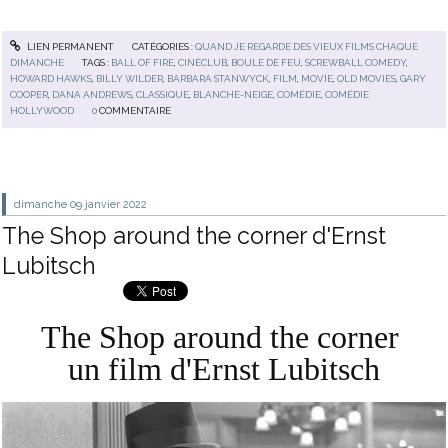
LIEN PERMANENT
CATÉGORIES :
QUAND JE REGARDE DES VIEUX FILMS CHAQUE
DIMANCHE
TAGS :
BALL OF FIRE
,
CINÉCLUB
,
BOULE DE FEU
,
SCREWBALL COMEDY
,
HOWARD HAWKS
,
BILLY WILDER
,
BARBARA STANWYCK
,
FILM
,
MOVIE
,
OLD MOVIES
,
GARY
COOPER
,
DANA ANDREWS
,
CLASSIQUE
,
BLANCHE-NEIGE
,
COMÉDIE
,
COMÉDIE
HOLLYWOOD
0
COMMENTAIRE
dimanche 09
janvier 2022
The Shop around the corner d'Ernst
Lubitsch
The Shop around the corner
un film d'Ernst Lubitsch