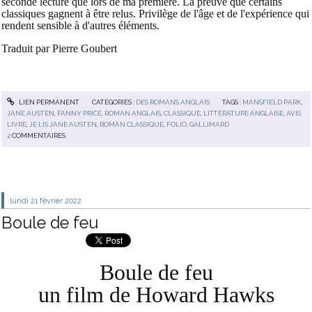
seconde lecture que lors de ma première. La preuve que certains
classiques gagnent à être relus. Privilège de l'âge et de l'expérience qui
rendent sensible à d'autres éléments.
Traduit par Pierre Goubert
LIEN PERMANENT
CATÉGORIES :
DES ROMANS ANGLAIS
TAGS :
MANSFIELD PARK
,
JANE AUSTEN
,
FANNY PRICE
,
ROMAN ANGLAIS
,
CLASSIQUE
,
LITTÉRATURE ANGLAISE
,
AVIS
LIVRE
,
JE LIS JANE AUSTEN
,
ROMAN CLASSIQUE
,
FOLIO
,
GALLIMARD
2
COMMENTAIRES
lundi 21
février 2022
Boule de feu
Boule de feu
un film de Howard Hawks