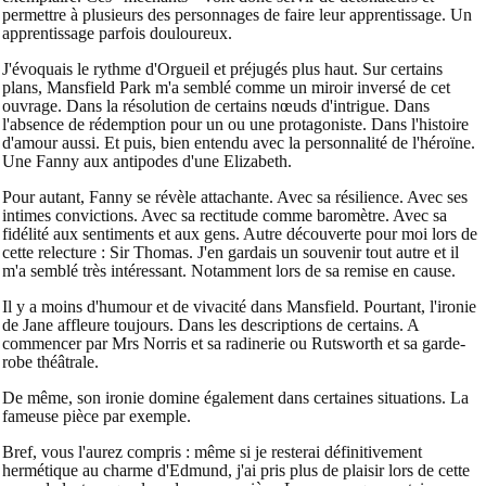
permettre à plusieurs des personnages de faire leur apprentissage. Un
apprentissage parfois douloureux.
J'évoquais le rythme d'Orgueil et préjugés plus haut. Sur certains
plans, Mansfield Park m'a semblé comme un miroir inversé de cet
ouvrage. Dans la résolution de certains nœuds d'intrigue. Dans
l'absence de rédemption pour un ou une protagoniste. Dans l'histoire
d'amour aussi. Et puis, bien entendu avec la personnalité de l'héroïne.
Une Fanny aux antipodes d'une Elizabeth.
Pour autant, Fanny se révèle attachante. Avec sa résilience. Avec ses
intimes convictions. Avec sa rectitude comme baromètre. Avec sa
fidélité aux sentiments et aux gens. Autre découverte pour moi lors de
cette relecture : Sir Thomas. J'en gardais un souvenir tout autre et il
m'a semblé très intéressant. Notamment lors de sa remise en cause.
Il y a moins d'humour et de vivacité dans Mansfield. Pourtant, l'ironie
de Jane affleure toujours. Dans les descriptions de certains. A
commencer par Mrs Norris et sa radinerie ou Rutsworth et sa garde-
robe théâtrale.
De même, son ironie domine également dans certaines situations. La
fameuse pièce par exemple.
Bref, vous l'aurez compris : même si je resterai définitivement
hermétique au charme d'Edmund, j'ai pris plus de plaisir lors de cette