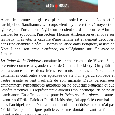
Après les brumes anglaises, place au soleil estival suédois et à
l'archipel de Sandhamm. Un corps vient d'y être retrouvé noyé et on
ignore pour l'instant s'il s'agit d'un accident ou d'un meurtre. Afin de
dissiper les soupçons, l'inspecteur Thomas Andreasson est envoyé sur
les lieux. Très vite, le cadavre d'une femme est également découvert
dans une chambre d'hôtel. Thomas se lance dans l’enquête, assisté de
Nora Linde, son amie d'enfance, en villégiature sur l'île avec sa
famille.
La Reine de la Baltique
constitue le premier roman de Viveca Sten,
présentée comme la grande rivale de Camille Läckberg. On y fait la
connaissance de ses deux héros récurrents, Thomas et Nora, deux
trentenaires confrontés à des épreuves de vie: l'un a perdu son bébé et
l'autre assiste au lent naufrage de son mariage. Deux personnages
éminemment sympathiques auxquels on ne peut que s'attacher et que
j'espère retrouver. Ils représentent d'ailleurs l'atout principal de ce polar
d'ambiance. En effet, comme pour
la Princesse des glaces
et autres
aventures d'Erika Falck et Patrik Heldström, j'ai apprécié cette balade
dans l'archipel, cette découverte de la culture suédoise mais je n'ai pas
été bluffée par l'intrigue policière. Je me doutais, avant la fin, de
l'identité du ou des coupables.