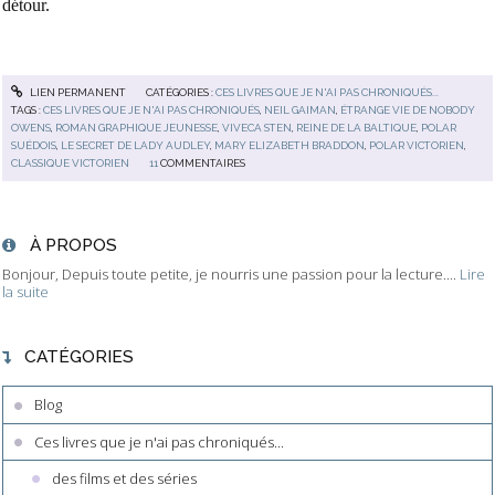
détour.
LIEN PERMANENT
CATÉGORIES :
CES LIVRES QUE JE N'AI PAS CHRONIQUÉS...
TAGS :
CES LIVRES QUE JE N'AI PAS CHRONIQUÉS
,
NEIL GAIMAN
,
ÉTRANGE VIE DE NOBODY
OWENS
,
ROMAN GRAPHIQUE JEUNESSE
,
VIVECA STEN
,
REINE DE LA BALTIQUE
,
POLAR
SUÉDOIS
,
LE SECRET DE LADY AUDLEY
,
MARY ELIZABETH BRADDON
,
POLAR VICTORIEN
,
CLASSIQUE VICTORIEN
11
COMMENTAIRES
À PROPOS
Bonjour, Depuis toute petite, je nourris une passion pour la lecture....
Lire
la suite
CATÉGORIES
Blog
Ces livres que je n'ai pas chroniqués...
des films et des séries