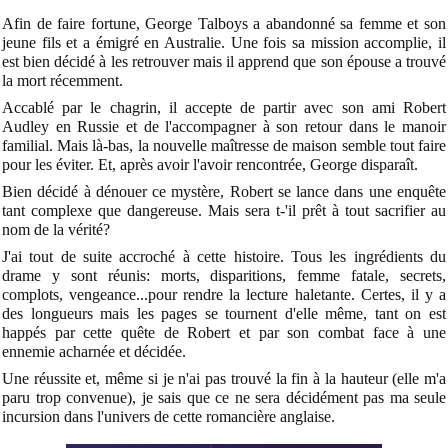
Afin de faire fortune, George Talboys a abandonné sa femme et son
jeune fils et a émigré en Australie. Une fois sa mission accomplie, il
est bien décidé à les retrouver mais il apprend que son épouse a trouvé
la mort récemment.
Accablé par le chagrin, il accepte de partir avec son ami Robert
Audley en Russie et de l'accompagner à son retour dans le manoir
familial. Mais là-bas, la nouvelle maîtresse de maison semble tout faire
pour les éviter. Et, après avoir l'avoir rencontrée, George disparaît.
Bien décidé à dénouer ce mystère, Robert se lance dans une enquête
tant complexe que dangereuse. Mais sera t-'il prêt à tout sacrifier au
nom de la vérité?
J'ai tout de suite accroché à cette histoire. Tous les ingrédients du
drame y sont réunis: morts, disparitions, femme fatale, secrets,
complots, vengeance...pour rendre la lecture haletante. Certes, il y a
des longueurs mais les pages se tournent d'elle même, tant on est
happés par cette quête de Robert et par son combat face à une
ennemie acharnée et décidée.
Une réussite et, même si je n'ai pas trouvé la fin à la hauteur (elle m'a
paru trop convenue), je sais que ce ne sera décidément pas ma seule
incursion dans l'univers de cette romancière anglaise.