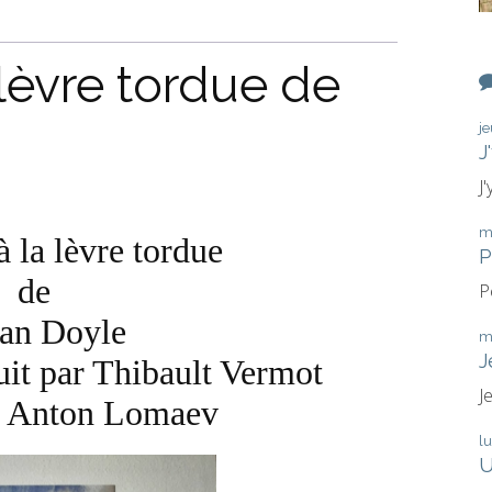
lèvre tordue de
j
J
J
m
la lèvre tordue
P
de
P
an Doyle
m
J
duit par Thibault Vermot
J
ar Anton Lomaev
l
U