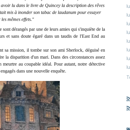
s avoir lu dans le livre de Quincey la description des rêves
l
'était mis à inonder son tabac de laudanum pour essayer
l
r les mêmes effets."
l
 sont dérangés par une de leurs amies qui s'inquiète de la
l
ours et sans doute égaré dans un taudis de l'East End au
l
l
nt sa mission, il tombe sur son ami Sherlock, déguisé en
re la disparition d'un mari. Dans des circonstances assez
l
n meurtre au coupable idéal. Pour autant, notre détective
l
 engagés dans une nouvelle enquête.
T