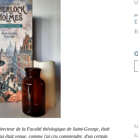
U
je
E
E
l
directeur de la Faculté théologique de Saint-George, était
l
ui était venue, comme j'ai cru comprendre, d'un certain