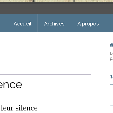
Accueil
Archives
A propos
B
p
lence
 leur silence