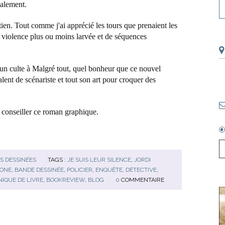
galement.
tien. Tout comme j'ai apprécié les tours que prenaient les
 violence plus ou moins larvée et de séquences
un culte à Malgré tout, quel bonheur que ce nouvel
lent de scénariste et tout son art pour croquer des
 conseiller ce roman graphique.
S DESSINÉES
TAGS :
JE SUIS LEUR SILENCE
,
JORDI
ONE
,
BANDE DESSINÉE
,
POLICIER
,
ENQUÊTE
,
DÉTECTIVE
,
IQUE DE LIVRE
,
BOOKREVIEW
,
BLOG
0
COMMENTAIRE